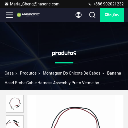
Maria_Cheng@hasonc.com
+886 902021232
Citações
produtos
Casa
>
Produtos
>
Montagem Do Chicote De Cabos
>
Banana
Head Probe Cable Harness Assembly Preto Vermelho
Thermocouple Wire 300mm 055