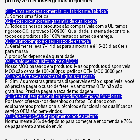
pretos/vermelhos
Perguntas frequentes
P1: É uma empresa comercial ou fabricante/fábrica?
A: Somos uma fábrica.
Q2: Estes produtos têm garantia de qualidade?
A: Todos os nossos produtos são compatíveis com a UL, temos
rigoroso QC, aprovado ISO9001 Qualidade, sistema de controle,
todos os produtos são 100% testados antes da entrega.
Q3: Quanto tempo é o seu prazo de entrega?
A: Geralmente leva 7-14 dias para amostra e é 15-25 dias úteis
para massa
A produção depende da quantidade.
Q4: Qualquer requisito sobre o MOQ?
Nosso MOQ baseado em produtos. Mas os produtos disponíveis
MOQ são cerca de 100-300pcs, pedidos OEM MOQ 3000 pcs
Q5: Você fornece amostras? É grátis ou extra?
R: Sim. As amostras gratuitas disponíveis estão disponíveis. Você
só precisa pagar o custo de frete. As amostras OEM não são
gratuitas. Precisa pagar a taxa de moldagem
P6: Se eu quiser personalizar produtos, como vai funcionar?
Por favor, ofereça-nos desenhos ou fotos. Equipado com
equipamentos profissionais, técnicos e funcionários qualificados,
serviço OEM são bem-vindos.
Q7: Que condições de pagamento pode aceitar?
Normalmente 30% de depósito para começar a encomenda e 70%
de pagamento antes do envio.