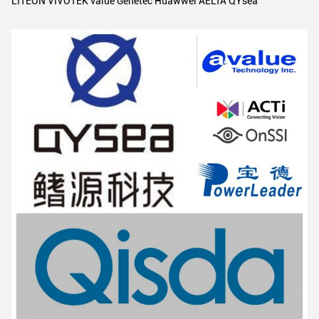
LITEON VIVOTEK value Genetec Huawwei AELTA QYsea