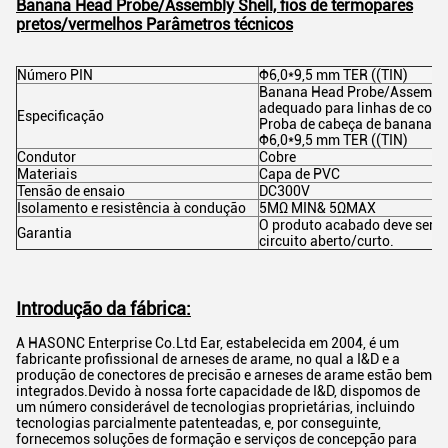
Banana Head Probe/Assembly Shell, fios de termopares
pretos/vermelhos
Parâmetros técnicos
Número PIN
Φ6,0*9,5 mm TER ((TIN)
Banana Head Probe/Assembly 
adequado para linhas de compu
Especificação
Proba de cabeça de banana/c
Φ6,0*9,5 mm TER ((TIN)
Condutor
Cobre
Materiais
Capa de PVC
Tensão de ensaio
DC300V
Isolamento e resistência à condução
5MΩ MIN& 5ΩMAX
O produto acabado deve ser 1
Garantia
circuito aberto/curto.
Introdução da fábrica:
A HASONC Enterprise Co.Ltd Ear, estabelecida em 2004, é um
fabricante profissional de arneses de arame, no qual a I&D e a
produção de conectores de precisão e arneses de arame estão bem
integrados.Devido à nossa forte capacidade de I&D, dispomos de
um número considerável de tecnologias proprietárias, incluindo
tecnologias parcialmente patenteadas, e, por conseguinte,
fornecemos soluções de formação e serviços de concepção para