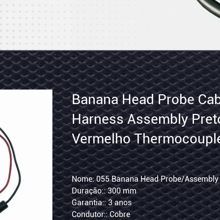
MX1.25
Banana Head Probe Cab
10
Harness Assembly Pret
pin
Vermelho Thermocouple
IP
300mm 055
Cable
a IP: HASONC
Nome: Cabo de alimentação da câmera
SONC
Duração: 650 mm
Duração:: 300 mm
RJ45
me: HASONC
Grau impermeável: IP67
Garantia:: 3 anos
Chassis
Garantia: 3 anos
Condutor:: Cobre