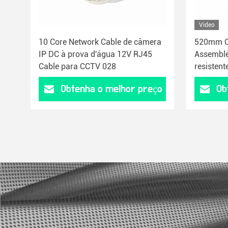
Video
10 Core Network Cable de câmera
520mm Ca
IP DC à prova d'água 12V RJ45
Assembléi
Cable para CCTV 028
resistent
energia 
Obtenha o melhor preço
Ob