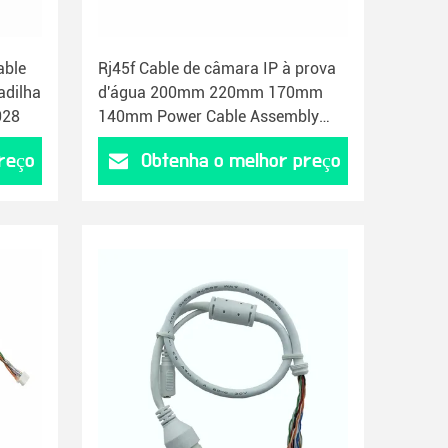
able
Rj45f Cable de câmara IP à prova
adilha
d'água 200mm 220mm 170mm
028
140mm Power Cable Assembly
033
reço
Obtenha o melhor preço