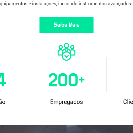
quipamentos e instalações, incluindo instrumentos avançados .
Saiba Mais
4
200
+
ão
Empregados
Cli