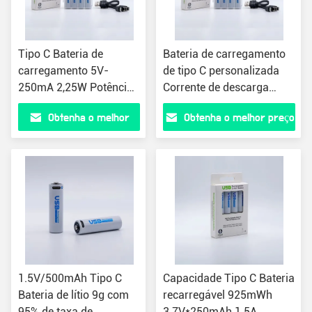
Tipo C Bateria de
Bateria de carregamento
carregamento 5V-
de tipo C personalizada
250mA 2,25W Potência
Corrente de descarga
de saída Design leve 9g
contínua e requisitos
Obtenha o melhor
Obtenha o melhor preço
personalizados
preço
1.5V/500mAh Tipo C
Capacidade Tipo C Bateria
Bateria de lítio 9g com
recarregável 925mWh
95% de taxa de
3.7V*250mAh 1.5A